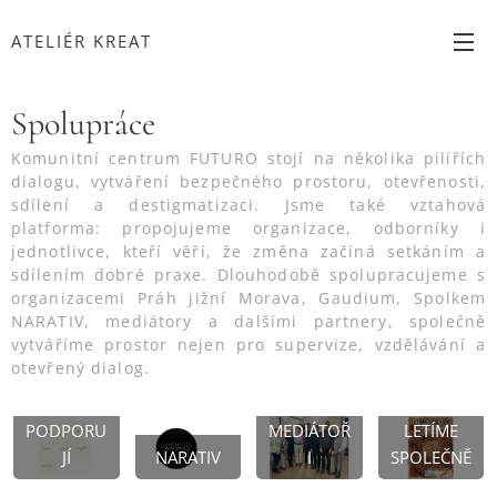
ATELIÉR KREAT
Spolupráce
Komunitní centrum FUTURO stojí na několika pilířích
dialogu, vytváření bezpečného prostoru, otevřenosti,
sdílení a destigmatizaci. Jsme také vztahová
platforma: propojujeme organizace, odborníky i
jednotlivce, kteří věří, že změna začíná setkáním a
sdílením dobré praxe. Dlouhodobě spolupracujeme s
organizacemi Práh jižní Morava, Gaudium, Spolkem
NARATIV, mediátory a dalšími partnery, společně
vytváříme prostor nejen pro supervize, vzdělávání a
otevřený dialog.
PRAVIDEL
NĚ NÁS
BENEFICE
PODPORU
MEDIÁTOŘ
LETÍME
JÍ
NARATIV
I
SPOLEČNĚ