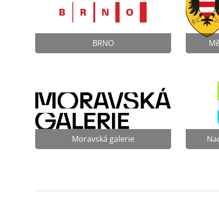
BRNO
Mě
Moravská galerie
Na