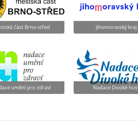
stská část Brno-střed
Jihomoravský kraj
dace umění pro zdraví
Nadace Divoké hus