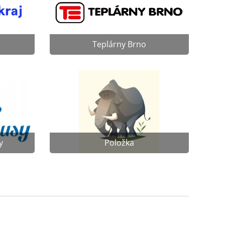
Teplárny Brno
y
Položka