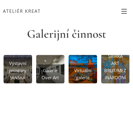
ATELIÉR KREAT
Galerijní činnost
SBÍRKA
Výstavní
ART
prostory
Galerie
Virtuální
BRUT/MEZ
JÁNSKÁ
Over Art
galerie
INÁRODNÍ