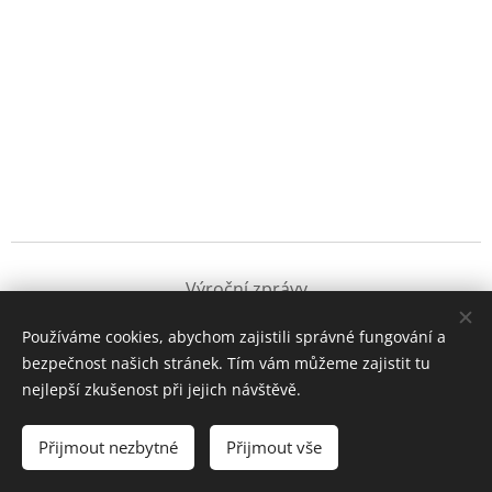
Výroční zprávy
Používáme cookies, abychom zajistili správné fungování a
bezpečnost našich stránek. Tím vám můžeme zajistit tu
Destigmatizace
nejlepší zkušenost při jejich návštěvě.
Přijmout nezbytné
Přijmout vše
Cookies