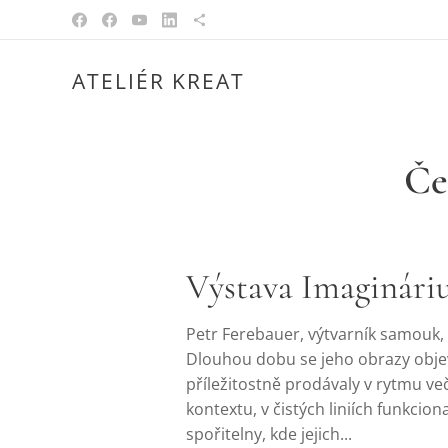
ATELIÉR KREAT
Če
Výstava Imagináriu
Petr Ferebauer, výtvarník samouk
Dlouhou dobu se jeho obrazy objev
příležitostně prodávaly v rytmu več
kontextu, v čistých liniích funkcio
spořitelny, kde jejich...