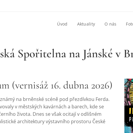
Úvod
Aktuality
O nás
Fot
ská Spořitelna na Jánské v B
m (vernisáž 16. dubna 2026)
, známý na brněnské scéně pod přezdívkou Ferda.
ovaly v městských kavárnách a barech, kde se
erního života. Dnes se však ocitají v odlišném
nalistické architektury výstavního prostoru České