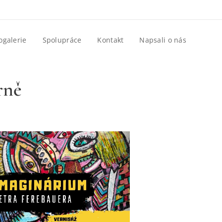
ogalerie
Spolupráce
Kontakt
Napsali o nás
rně