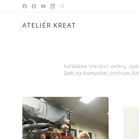
ATELIÉR KREAT
Pořádáme literární večery, vyd
Zpět na Komunitní centrum Fu