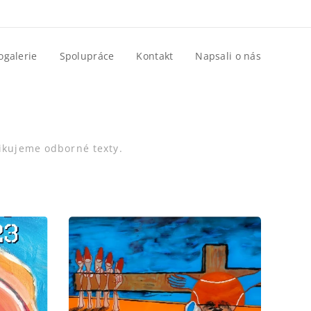
ogalerie
Spolupráce
Kontakt
Napsali o nás
likujeme odborné texty.